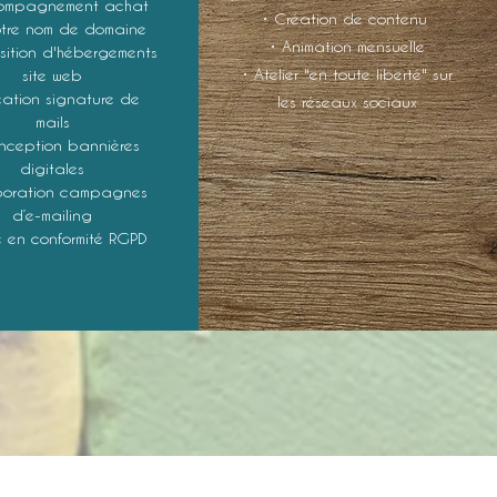
ompagnement achat
• Création de contenu
tre nom de domaine
• Animation mensuelle
sition d'hébergements
• Atelier "en toute liberté" sur
site web
éation signature de
les réseaux sociaux
mails
nception bannières
digitales
boration campagnes
d’e-mailing
e en conformité RGPD