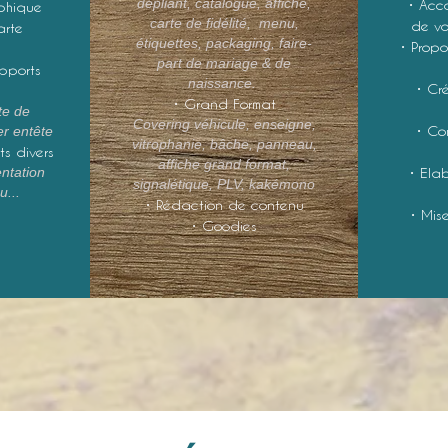
dépliant, catalogue, affiche,
• Acc
phique
carte de fidélité, menu,
de vo
arte
étiquettes, packaging, faire-
• Propo
part de mariage & de
upports
naissance.
• Cr
• Grand Format
rte de
Covering véhicule, enseigne,
• Co
r entête
vitrophanie, bâche, panneau,
s divers
affiche grand format,
entation
• Ela
signalétique, PLV, kakémono
...
• Rédaction de contenu
• Mis
• Goodies