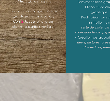
• Stratégie de moyens
l'e
nvironnement gra
• Élaboration ch
Lors d'un couplage création
graphique
graphique et production,
• Déclinaison sur s
Com
2
Access
offre à ses
institutionnels
clients la partie stratégie.
carte de visite, ca
correspondance, papie
• Création de gabarit
devis, factures, prés
PowerPoint, menu