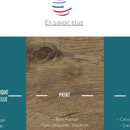
En savoir plus
IQUE
PRINT
ELLE
• Petit Format
• Créa
ogo
Flyer, plaquette, brochure,
• Cré
de