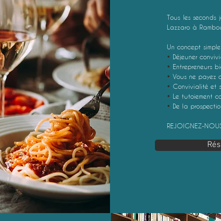
Tous les seconds
Lazzaro à Ramboui
Un concept simple 
•
Déjeuner conviv
•
Entrepreneurs bi
•
Vous ne payez 
•
Convivialité et s
•
Le tutoiement co
•
De la prospection
REJOIGNEZ-NOUS
Rés