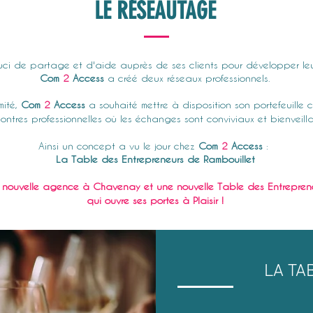
LE RÉSEAUTAGE
ci de partage et d'aide auprès de ses clients pour développer leur
Com
2
Access
a créé deux réseaux professionnels.
mité,
Com
2
Access
a souhaité
mettre
à
disposition
son portefeuille c
ontres professionnelles où les échanges sont conviviaux et
bienveilla
Ainsi un concept a vu le jour chez
Com
2
Access
:
La Table des Entrepreneurs de Rambouillet
 nouvelle agence à Chavenay et une nouvelle Table des Entrepren
qui ouvre ses portes
à Plaisir !
LA TA