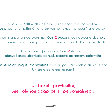
Une agence pour tous
Toujours à
l'afflux
des dernières tendances de son secteur,
cess
souhaite mettre à votre service son expertise pour "faire parler" 
 communication de proximité,
Com
2
Access
vous apporte des
solu
 et sur-mesure en adéquation avec vos valeurs, le tout à des tarifs 
Les valeurs ajoutées de
Com
2
Access
:
bienveillance, stratégie, conseil, accompagnement,
créativité
.
re seule et unique interlocutrice
dédiée pour l'ensemble de votre com
Un gain de temps assuré !
Un besoin particulier,
une solution adaptée et personnalisée !