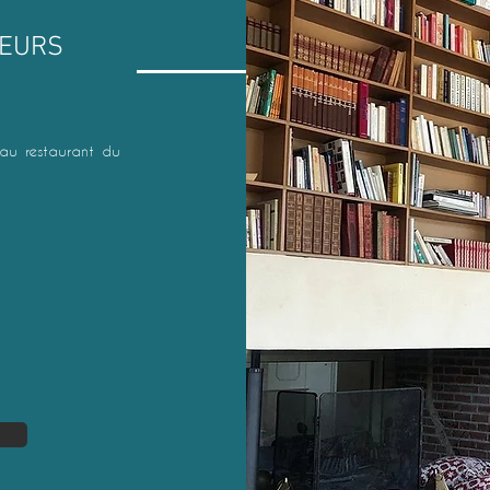
NEURS
5 au
restaurant du